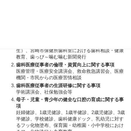
地域社会での公衆衛生並びに歯科保健医療及び介護
福祉の普及啓発に関する事項
歯と口の健康フェスティバル、歯科保健大会、宮崎
市健康ふくしまつりへの参加、動物園特別イベン
ト、各種イベント参加、図画・ポスターコンクー
ル、よい歯のコンクール（親と子、小学生、中学
生）、宮崎市保健所歯科室における歯科相談・健康
教育、歯っぴ～噛む噛む新聞発行
歯科医療従事者の倫理・資質向上に関する事項
医療管理・医療安全講演会、救命救急講習会、医療
機関・市民からの医療苦情相談
歯科医療従事者の生涯研修に関する事項
学術講演会、社保勉強会等
母子・児童・青少年の健全な口腔の育成に関する事
項
妊婦健診、1歳児健診、1歳半健診、2歳児健診、3歳
半健診、学校健診、歯科健康ドック、乳幼児に対す
るフッ化物塗布、保育園・幼稚園・小中学校におけ