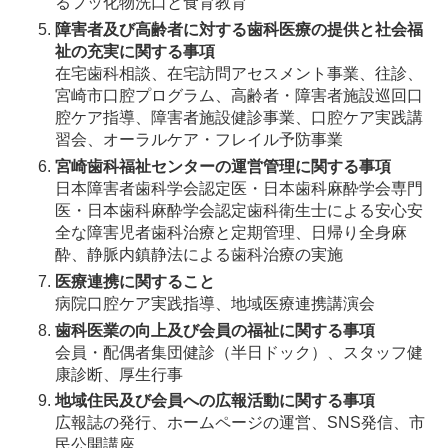
るフッ化物洗口と食育教育
障害者及び高齢者に対する歯科医療の提供と社会福
祉の充実に関する事項
在宅歯科相談、在宅訪問アセスメント事業、往診、
宮崎市口腔プログラム、高齢者・障害者施設巡回口
腔ケア指導、障害者施設健診事業、口腔ケア実践講
習会、オーラルケア・フレイル予防事業
宮崎歯科福祉センターの運営管理に関する事項
日本障害者歯科学会認定医・日本歯科麻酔学会専門
医・日本歯科麻酔学会認定歯科衛生士による安心安
全な障害児者歯科治療と定期管理、日帰り全身麻
酔、静脈内鎮静法による歯科治療の実施
医療連携に関すること
病院口腔ケア実践指導、地域医療連携講演会
歯科医業の向上及び会員の福祉に関する事項
会員・配偶者集団健診（半日ドック）、スタッフ健
康診断、厚生行事
地域住民及び会員への広報活動に関する事項
広報誌の発行、ホームページの運営、SNS発信、市
民公開講座